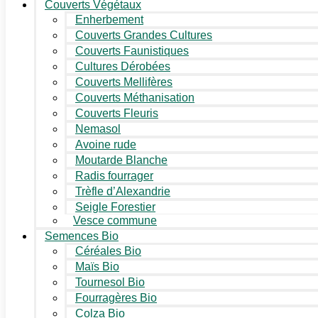
Couverts Végétaux
Enherbement
Couverts Grandes Cultures
Couverts Faunistiques
Cultures Dérobées
Couverts Mellifères
Couverts Méthanisation
Couverts Fleuris
Nemasol
Avoine rude
Moutarde Blanche
Radis fourrager
Trèfle d’Alexandrie
Seigle Forestier
Vesce commune
Semences Bio
Céréales Bio
Maïs Bio
Tournesol Bio
Fourragères Bio
Colza Bio