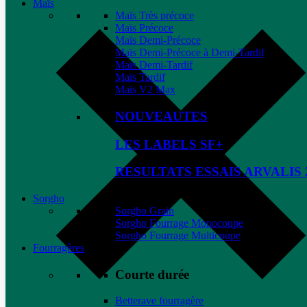
Maïs
Maïs Très précoce
Maïs Précoce
Maïs Demi-Précoce
Maïs Demi-Précoce à Demi-Tardif
Maïs Demi-Tardif
Maïs Tardif
Maïs V2 Max
NOUVEAUTES
LES LABELS SF+
RESULTATS ESSAIS ARVALIS 
Sorgho
Sorgho Grain
Sorgho Fourrage Monocoupe
Sorgho Fourrage Multicoupe
Fourragères
Courte durée
Betterave fourragère