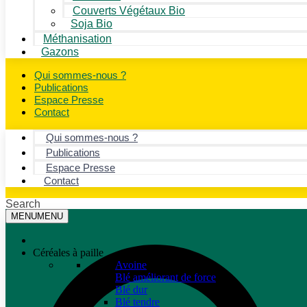
Couverts Végétaux Bio
Soja Bio
Méthanisation
Gazons
Qui sommes-nous ?
Publications
Espace Presse
Contact
Qui sommes-nous ?
Publications
Espace Presse
Contact
Search
MENU
MENU
Céréales à paille
Avoine
Blé améliorant de force
Blé dur
Blé tendre