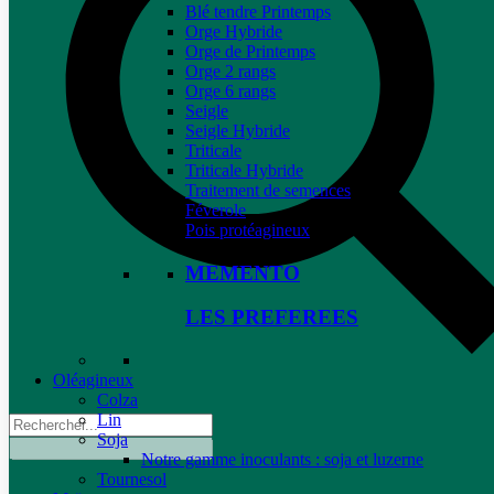
Blé tendre Printemps
Orge Hybride
Orge de Printemps
Orge 2 rangs
Orge 6 rangs
Seigle
Seigle Hybride
Triticale
Triticale Hybride
Traitement de semences
Féverole
Pois protéagineux
MEMENTO
LES PREFEREES
Oléagineux
Colza
Lin
Soja
Notre gamme inoculants : soja et luzerne
Tournesol