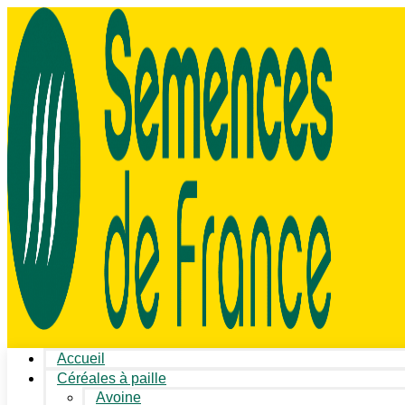
Accueil
Céréales à paille
Avoine