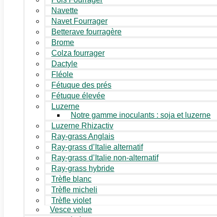
Navette
Navet Fourrager
Betterave fourragère
Brome
Colza fourrager
Dactyle
Fléole
Fétuque des prés
Fétuque élevée
Luzerne
Notre gamme inoculants : soja et luzerne
Luzerne Rhizactiv
Ray-grass Anglais
Ray-grass d’Italie alternatif
Ray-grass d’Italie non-alternatif
Ray-grass hybride
Trèfle blanc
Trèfle micheli
Trèfle violet
Vesce velue