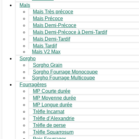
Maïs
Maïs Très précoce
Maïs Précoce
Maïs Demi-Précoce
Maïs Demi-Précoce à Demi-Tardif
Maïs Demi-Tardif
Maïs Tardif
Maïs V2 Max
Sorgho
Sorgho Grain
Sorgho Fourrage Monocoupe
Sorgho Fourrage Multicoupe
Fourragères
MP Courte durée
MP Moyenne durée
MP Longue durée
Trèfle Incarnat
Trèfle d’Alexandrie
Trèfle de perse
Trèfle Squarrosum
Pois Fourrager