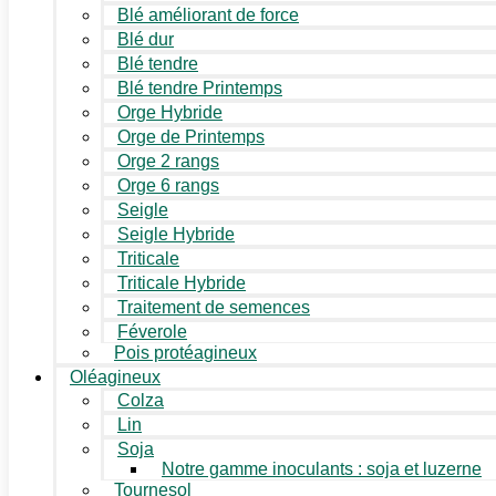
Blé améliorant de force
Blé dur
Blé tendre
Blé tendre Printemps
Orge Hybride
Orge de Printemps
Orge 2 rangs
Orge 6 rangs
Seigle
Seigle Hybride
Triticale
Triticale Hybride
Traitement de semences
Féverole
Pois protéagineux
Oléagineux
Colza
Lin
Soja
Notre gamme inoculants : soja et luzerne
Tournesol