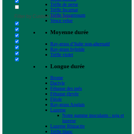
Trèfle de perse
Trèfle Incarnat
Trèfle Squarrosum
Filter by Custom Post Type
Vesce velue
Moyenne durée
Ray-grass d’Italie non-alternatif
Ray-grass hybride
Trèfle violet
Longue durée
Brome
Dactyle
Fétuque des prés
Fétuque élevée
Fléole
Ray-grass Anglais
Luzerne
Notre gamme inoculants : soja et
luzerne
Luzerne Rhizactiv
Trèfle blanc