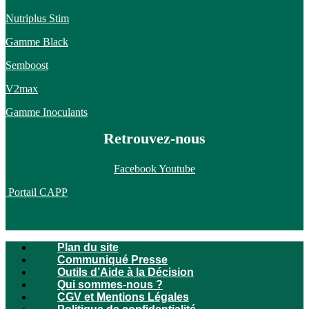
Nutriplus Stim
Gamme Black
Semboost
V2max
Gamme Inoculants
Retrouvez-nous
Facebook
Youtube
Portail CAPP
Plan du site
Communiqué Presse
Outils d’Aide à la Décision
Qui sommes-nous ?
CGV et Mentions Légales