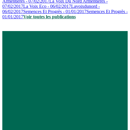
Armentières - 07/02/2017
La Voix Du Nord Armentières -
07/02/2017
La Voix Eco - 06/02/2017
Lavoixdunord -
06/02/2017
Semences Et Progrès - 01/01/2017
Semences Et Progrès -
01/01/2017
Voir toutes les publications