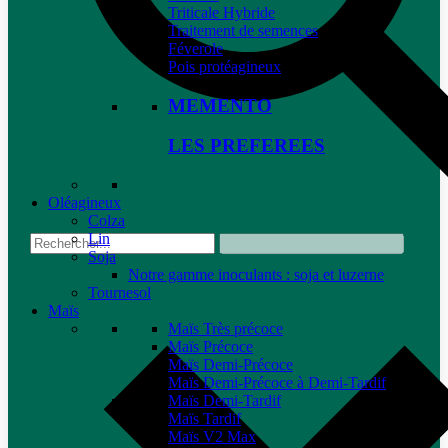
Triticale Hybride
Traitement de semences
Féverole
Pois protéagineux
MEMENTO
LES PREFEREES
Oléagineux
Colza
Lin
Soja
Notre gamme inoculants : soja et luzerne
Tournesol
Maïs
Maïs Très précoce
Maïs Précoce
Maïs Demi-Précoce
Maïs Demi-Précoce à Demi-Tardif
Maïs Demi-Tardif
Maïs Tardif
Maïs V2 Max