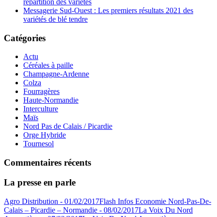
répartition des variétés
Messagerie Sud-Ouest : Les premiers résultats 2021 des
variétés de blé tendre
Catégories
Actu
Céréales à paille
Champagne-Ardenne
Colza
Fourragères
Haute-Normandie
Interculture
Maïs
Nord Pas de Calais / Picardie
Orge Hybride
Tournesol
Commentaires récents
La presse en parle
Agro Distribution - 01/02/2017
Flash Infos Economie Nord-Pas-De-
Calais – Picardie – Normandie - 08/02/2017
La Voix Du Nord