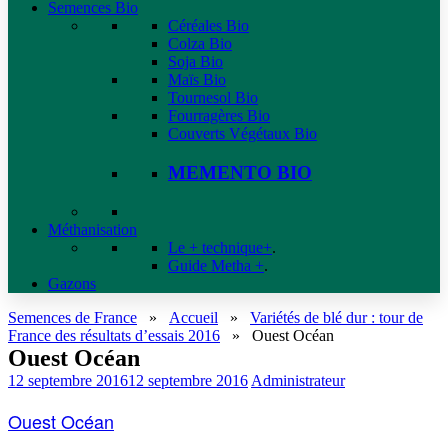
Semences Bio
Céréales Bio
Colza Bio
Soja Bio
Maïs Bio
Tournesol Bio
Fourragères Bio
Couverts Végétaux Bio
MEMENTO BIO
Méthanisation
Le + technique+
.
Guide Metha +
.
Gazons
Semences de France
»
Accueil
»
Variétés de blé dur : tour de
France des résultats d’essais 2016
»
Ouest Océan
Ouest Océan
12 septembre 2016
12 septembre 2016
Administrateur
Ouest Océan