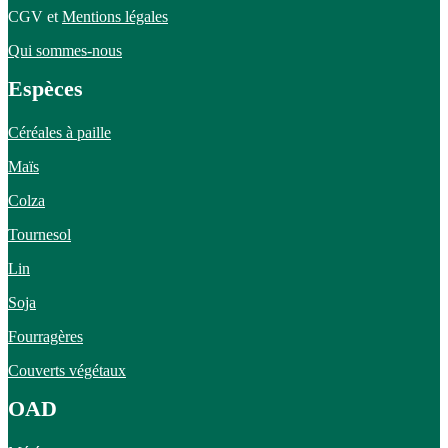
CGV et
Mentions légales
Qui sommes-nous
Espèces
Céréales à paille
Maïs
Colza
Tournesol
Lin
Soja
Fourragères
Couverts végétaux
OAD