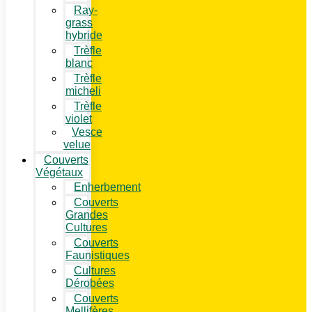
Ray-
grass
hybride
Trèfle
blanc
Trèfle
micheli
Trèfle
violet
Vesce
velue
Couverts
Végétaux
Enherbement
Couverts
Grandes
Cultures
Couverts
Faunistiques
Cultures
Dérobées
Couverts
Mellifères