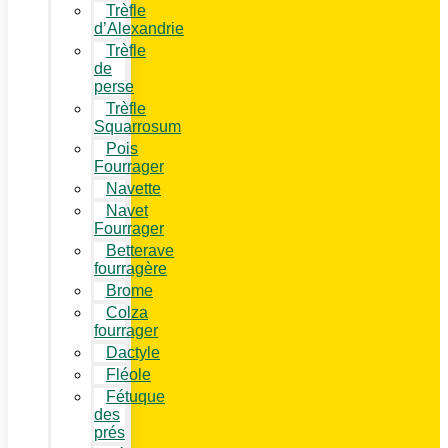
Trèfle
d’Alexandrie
Trèfle
de
perse
Trèfle
Squarrosum
Pois
Fourrager
Navette
Navet
Fourrager
Betterave
fourragère
Brome
Colza
fourrager
Dactyle
Fléole
Fétuque
des
prés