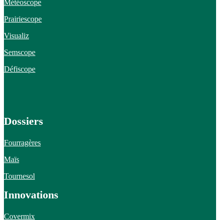
Météoscope
Prairiescope
Visualiz
Semscope
Défiscope
Dossiers
Fourragères
Maïs
Tournesol
Innovations
Covermix