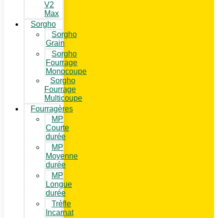
V2
Max
Sorgho
Sorgho
Grain
Sorgho
Fourrage
Monocoupe
Sorgho
Fourrage
Multicoupe
Fourragères
MP
Courte
durée
MP
Moyenne
durée
MP
Longue
durée
Trèfle
Incarnat