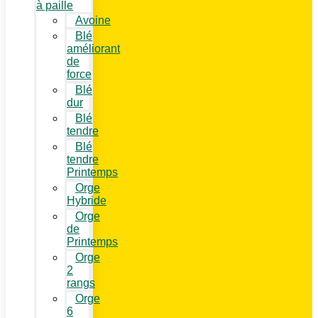
à paille
Avoine
Blé
améliorant
de
force
Blé
dur
Blé
tendre
Blé
tendre
Printemps
Orge
Hybride
Orge
de
Printemps
Orge
2
rangs
Orge
6