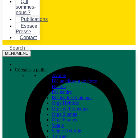
Qui
sommes-
nous ?
Publications
Espace
Presse
Contact
Search
MENU
MENU
Céréales à paille
Avoine
Blé améliorant de force
Blé dur
Blé tendre
Blé tendre Printemps
Orge Hybride
Orge de Printemps
Orge 2 rangs
Orge 6 rangs
Seigle
Seigle Hybride
Triticale