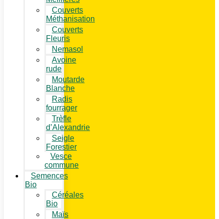
Couverts
Méthanisation
Couverts
Fleuris
Nemasol
Avoine
rude
Moutarde
Blanche
Radis
fourrager
Trèfle
d’Alexandrie
Seigle
Forestier
Vesce
commune
Semences
Bio
Céréales
Bio
Maïs