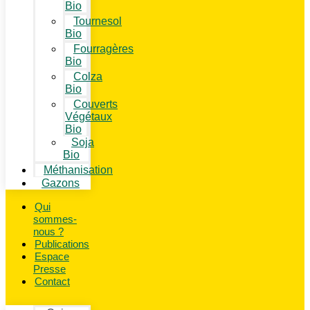
Bio
Tournesol
Bio
Fourragères
Bio
Colza
Bio
Couverts
Végétaux
Bio
Soja
Bio
Méthanisation
Gazons
Qui
sommes-
nous ?
Publications
Espace
Presse
Contact