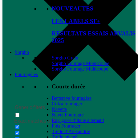
NOUVEAUTES
LES LABELS SF+
RESULTATS ESSAIS ARVALIS
2025
Sorgho
Sorgho Grain
Sorgho Fourrage Monocoupe
Sorgho Fourrage Multicoupe
Fourragères
Courte durée
Betterave fourragère
Colza fourrager
Generic filters
Navette
Navet Fourrager
Ray-grass d’Italie alternatif
Exact matches only
Pois Fourrager
Trèfle d’Alexandrie
Trèfle micheli