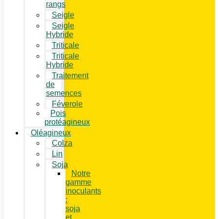
rangs
Seigle
Seigle
Hybride
Triticale
Triticale
Hybride
Traitement
de
semences
Féverole
Pois
protéagineux
Oléagineux
Colza
Lin
Soja
Notre
gamme
inoculants
:
soja
et