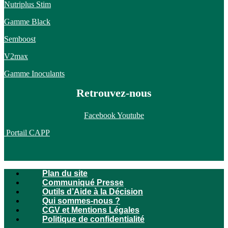
Nutriplus Stim
Gamme Black
Semboost
V2max
Gamme Inoculants
Retrouvez-nous
Facebook
Youtube
Portail CAPP
Plan du site
Communiqué Presse
Outils d’Aide à la Décision
Qui sommes-nous ?
CGV et Mentions Légales
Politique de confidentialité