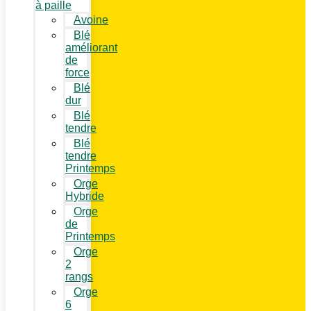
à paille
Avoine
Blé
améliorant
de
force
Blé
dur
Blé
tendre
Blé
tendre
Printemps
Orge
Hybride
Orge
de
Printemps
Orge
2
rangs
Orge
6