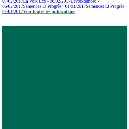
07/02/2017
La Voix Eco - 06/02/2017
Lavoixdunord -
06/02/2017
Semences Et Progrès - 01/01/2017
Semences Et Progrès -
01/01/2017
Voir toutes les publications