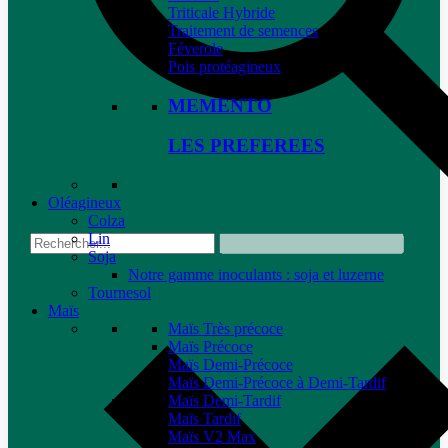
Triticale Hybride
Traitement de semences
Féverole
Pois protéagineux
MEMENTO
LES PREFEREES
Oléagineux
Colza
Lin
Soja
Notre gamme inoculants : soja et luzerne
Tournesol
Maïs
Maïs Très précoce
Maïs Précoce
Maïs Demi-Précoce
Maïs Demi-Précoce à Demi-Tardif
Maïs Demi-Tardif
Maïs Tardif
Maïs V2 Max