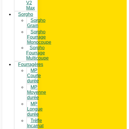
V2
Max
Sorgho
Sorgho
Grain
Sorgho
Fourrage
Monocoupe
Sorgho
Fourrage
Multicoupe
Fourragères
MP
Courte
durée
MP
Moyenne
durée
MP
Longue
durée
Trèfle
Incarnat