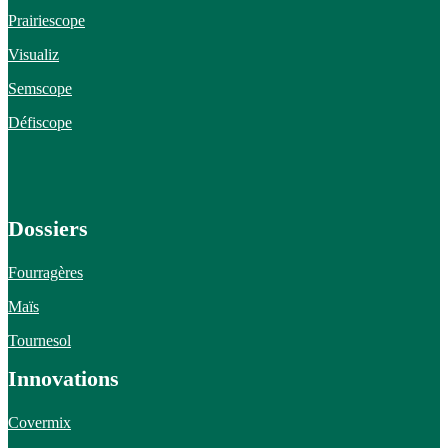
Prairiescope
Visualiz
Semscope
Défiscope
Dossiers
Fourragères
Maïs
Tournesol
Innovations
Covermix