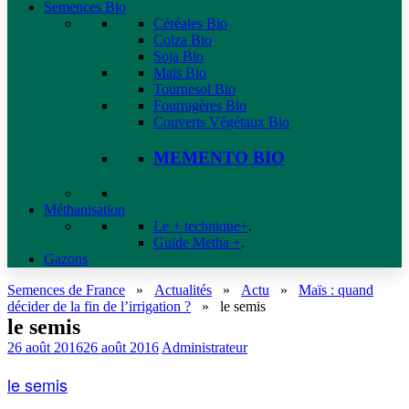
Semences Bio
Céréales Bio
Colza Bio
Soja Bio
Maïs Bio
Tournesol Bio
Fourragères Bio
Couverts Végétaux Bio
MEMENTO BIO
Méthanisation
Le + technique+
.
Guide Metha +
.
Gazons
Semences de France
»
Actualités
»
Actu
»
Maïs : quand
décider de la fin de l’irrigation ?
»
le semis
le semis
26 août 2016
26 août 2016
Administrateur
le semis