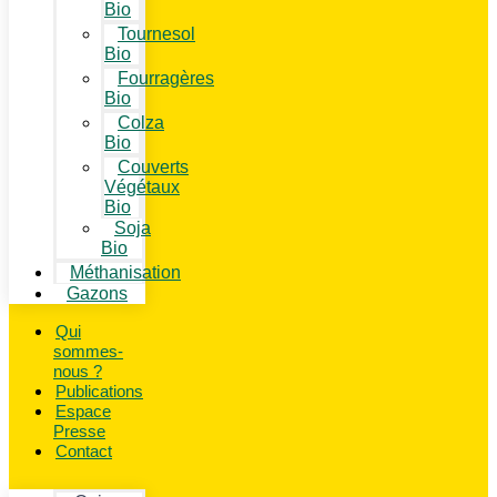
Bio
Tournesol
Bio
Fourragères
Bio
Colza
Bio
Couverts
Végétaux
Bio
Soja
Bio
Méthanisation
Gazons
Qui
sommes-
nous ?
Publications
Espace
Presse
Contact