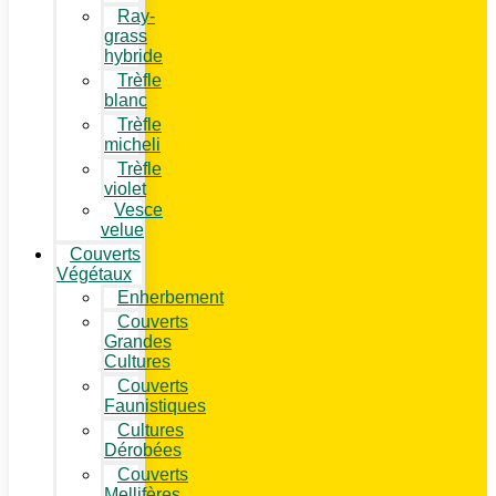
Ray-
grass
hybride
Trèfle
blanc
Trèfle
micheli
Trèfle
violet
Vesce
velue
Couverts
Végétaux
Enherbement
Couverts
Grandes
Cultures
Couverts
Faunistiques
Cultures
Dérobées
Couverts
Mellifères