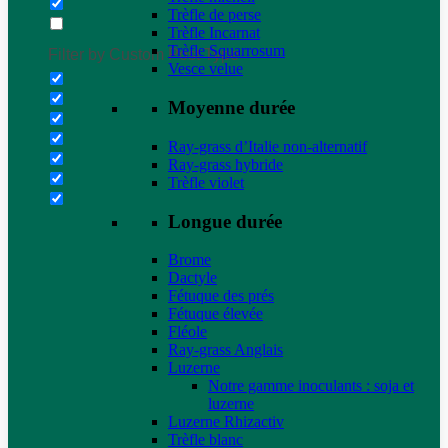
Trèfle de perse
Trèfle Incarnat
Trèfle Squarrosum
Filter by Custom Post Type
Vesce velue
Moyenne durée
Ray-grass d’Italie non-alternatif
Ray-grass hybride
Trèfle violet
Longue durée
Brome
Dactyle
Fétuque des prés
Fétuque élevée
Fléole
Ray-grass Anglais
Luzerne
Notre gamme inoculants : soja et
luzerne
Luzerne Rhizactiv
Trèfle blanc