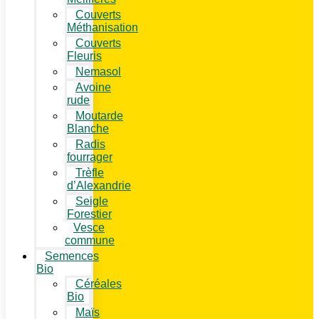
Couverts
Méthanisation
Couverts
Fleuris
Nemasol
Avoine
rude
Moutarde
Blanche
Radis
fourrager
Trèfle
d’Alexandrie
Seigle
Forestier
Vesce
commune
Semences
Bio
Céréales
Bio
Maïs