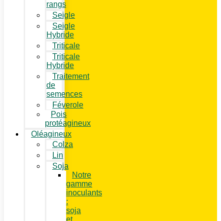
rangs
Seigle
Seigle
Hybride
Triticale
Triticale
Hybride
Traitement
de
semences
Féverole
Pois
protéagineux
Oléagineux
Colza
Lin
Soja
Notre
gamme
inoculants
:
soja
et