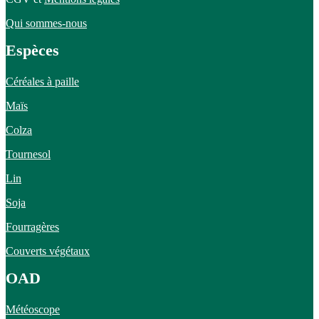
Qui sommes-nous
Espèces
Céréales à paille
Maïs
Colza
Tournesol
Lin
Soja
Fourragères
Couverts végétaux
OAD
Météoscope