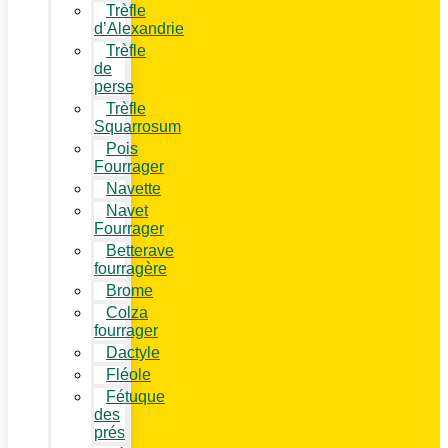
Trèfle
d’Alexandrie
Trèfle
de
perse
Trèfle
Squarrosum
Pois
Fourrager
Navette
Navet
Fourrager
Betterave
fourragère
Brome
Colza
fourrager
Dactyle
Fléole
Fétuque
des
prés