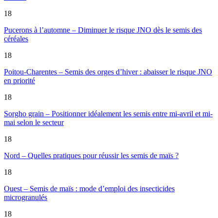
18
Pucerons à l’automne – Diminuer le risque JNO dès le semis des
céréales
18
Poitou-Charentes – Semis des orges d’hiver : abaisser le risque JNO
en priorité
18
Sorgho grain – Positionner idéalement les semis entre mi-avril et mi-
mai selon le secteur
18
Nord – Quelles pratiques pour réussir les semis de maïs ?
18
Ouest – Semis de maïs : mode d’emploi des insecticides
microgranulés
18