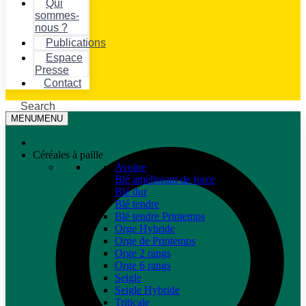
Qui
sommes-
nous ?
Publications
Espace
Presse
Contact
Search
MENU
MENU
Céréales à paille
Avoine
Blé améliorant de force
Blé dur
Blé tendre
Blé tendre Printemps
Orge Hybride
Orge de Printemps
Orge 2 rangs
Orge 6 rangs
Seigle
Seigle Hybride
Triticale