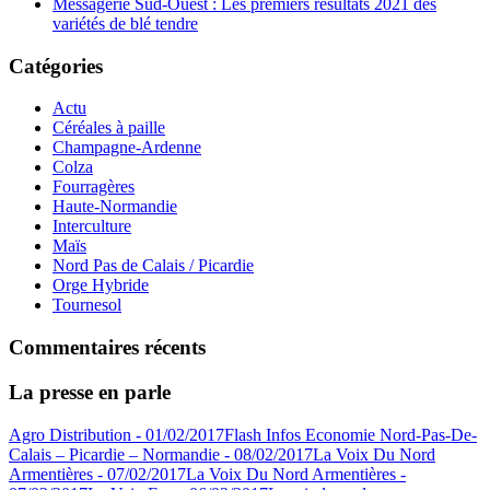
Messagerie Sud-Ouest : Les premiers résultats 2021 des
variétés de blé tendre
Catégories
Actu
Céréales à paille
Champagne-Ardenne
Colza
Fourragères
Haute-Normandie
Interculture
Maïs
Nord Pas de Calais / Picardie
Orge Hybride
Tournesol
Commentaires récents
La presse en parle
Agro Distribution - 01/02/2017
Flash Infos Economie Nord-Pas-De-
Calais – Picardie – Normandie - 08/02/2017
La Voix Du Nord
Armentières - 07/02/2017
La Voix Du Nord Armentières -