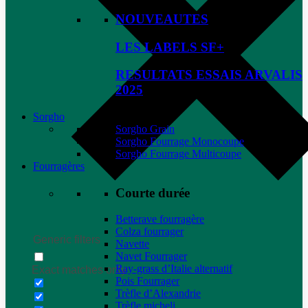
NOUVEAUTES
LES LABELS SF+
RESULTATS ESSAIS ARVALIS
2025
Sorgho
Sorgho Grain
Sorgho Fourrage Monocoupe
Sorgho Fourrage Multicoupe
Fourragères
Courte durée
Betterave fourragère
Colza fourrager
Generic filters
Navette
Navet Fourrager
Ray-grass d’Italie alternatif
Exact matches only
Pois Fourrager
Trèfle d’Alexandrie
Trèfle micheli